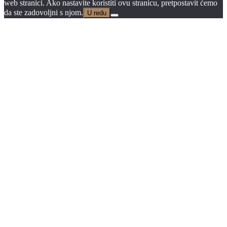
web stranici. Ako nastavite koristiti ovu stranicu, pretpostavit ćemo
da ste zadovoljni s njom.
U redu