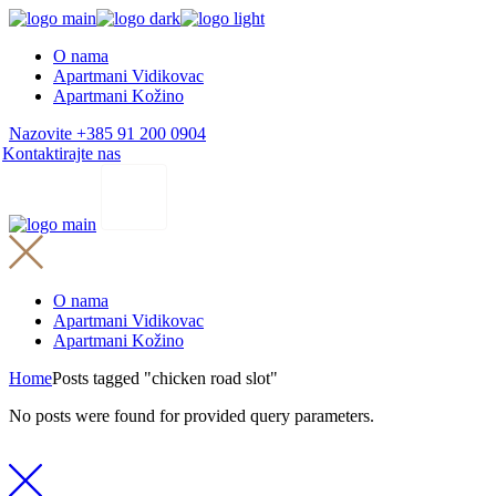
Skip
to
O nama
the
Apartmani Vidikovac
content
Apartmani Kožino
Nazovite +385 91 200 0904
Kontaktirajte nas
O nama
Apartmani Vidikovac
Apartmani Kožino
Home
Posts tagged "chicken road slot"
No posts were found for provided query parameters.