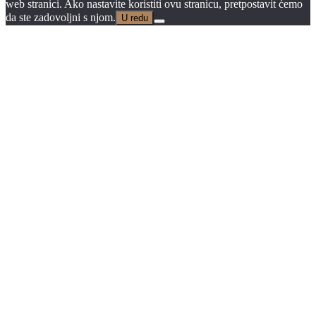
web stranici. Ako nastavite koristiti ovu stranicu, pretpostavit ćemo
da ste zadovoljni s njom.
U redu