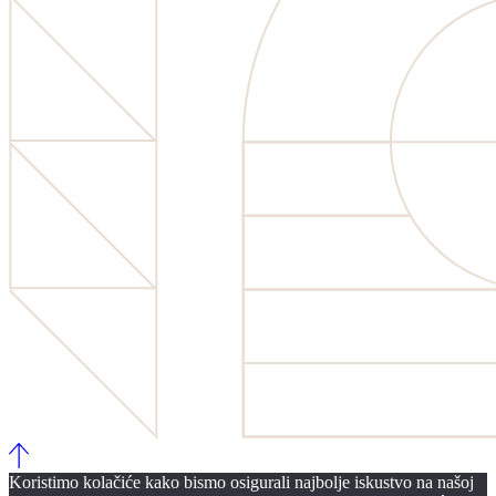
Koristimo kolačiće kako bismo osigurali najbolje iskustvo na našoj