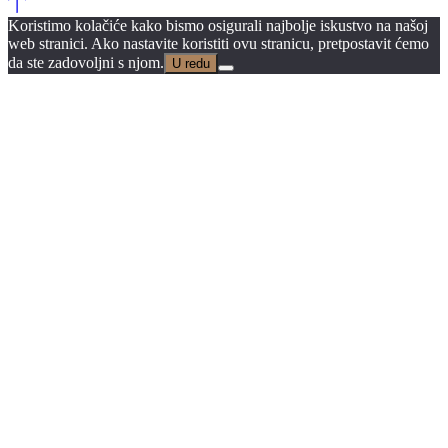
Koristimo kolačiće kako bismo osigurali najbolje iskustvo na našoj
web stranici. Ako nastavite koristiti ovu stranicu, pretpostavit ćemo
da ste zadovoljni s njom.
U redu