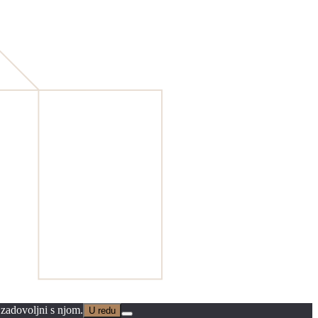
 zadovoljni s njom.
U redu