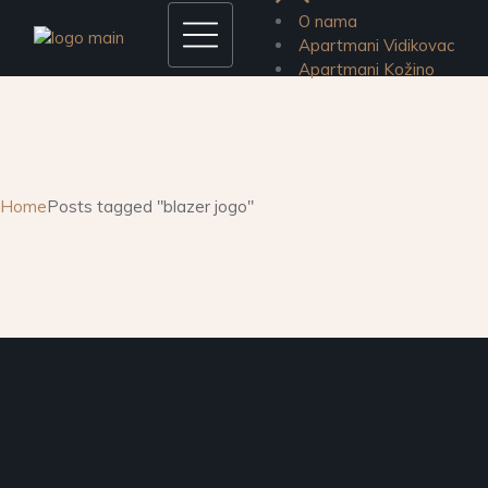
Skip
O nama
to
the
Apartmani Vidikovac
content
Apartmani Kožino
Home
Posts tagged "blazer jogo"