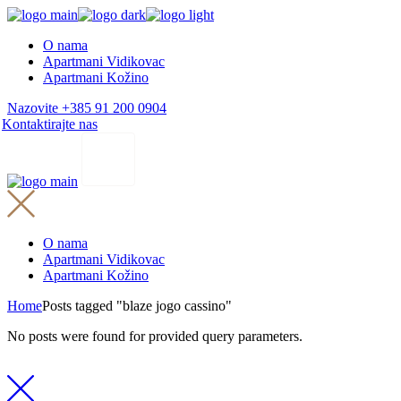
Skip
to
O nama
the
Apartmani Vidikovac
content
Apartmani Kožino
Nazovite +385 91 200 0904
Kontaktirajte nas
O nama
Apartmani Vidikovac
Apartmani Kožino
Home
Posts tagged "blaze jogo cassino"
No posts were found for provided query parameters.