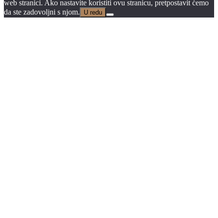
web stranici. Ako nastavite koristiti ovu stranicu, pretpostavit ćemo
da ste zadovoljni s njom.
U redu