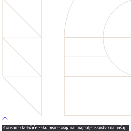
Koristimo kolačiće kako bismo osigurali najbolje iskustvo na našoj