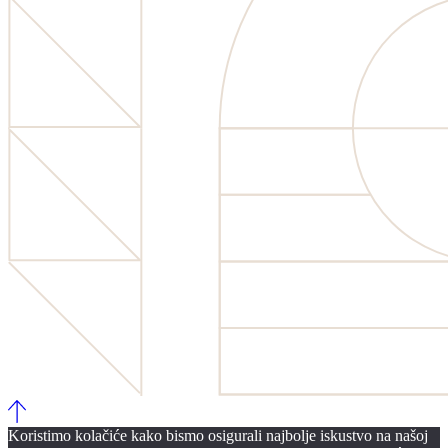
Koristimo kolačiće kako bismo osigurali najbolje iskustvo na našoj