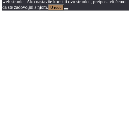
web stranici. Ako nastavite koristiti ovu stranicu, pretpostavit ćemo
da ste zadovoljni s njom.
U redu