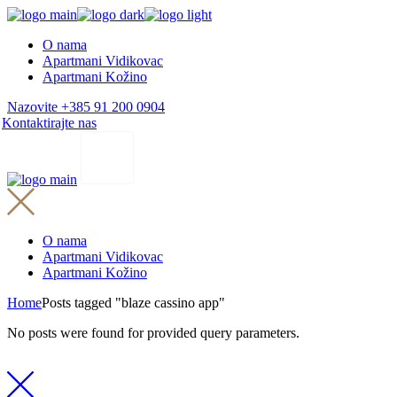
Skip
to
O nama
the
Apartmani Vidikovac
content
Apartmani Kožino
Nazovite +385 91 200 0904
Kontaktirajte nas
O nama
Apartmani Vidikovac
Apartmani Kožino
Home
Posts tagged "blaze cassino app"
No posts were found for provided query parameters.