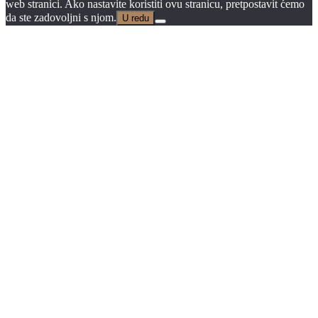
web stranici. Ako nastavite koristiti ovu stranicu, pretpostavit ćemo
da ste zadovoljni s njom.
U redu