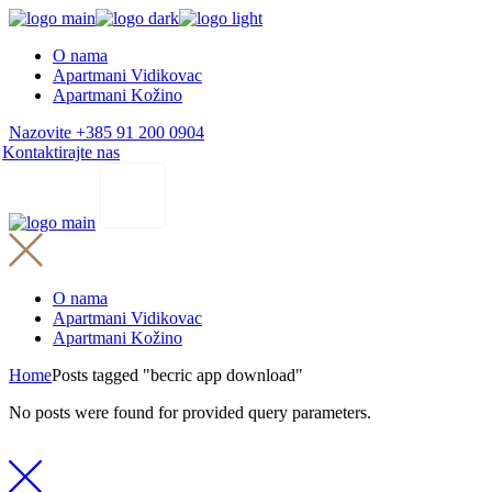
Skip
to
O nama
the
Apartmani Vidikovac
content
Apartmani Kožino
Nazovite +385 91 200 0904
Kontaktirajte nas
O nama
Apartmani Vidikovac
Apartmani Kožino
Home
Posts tagged "becric app download"
No posts were found for provided query parameters.