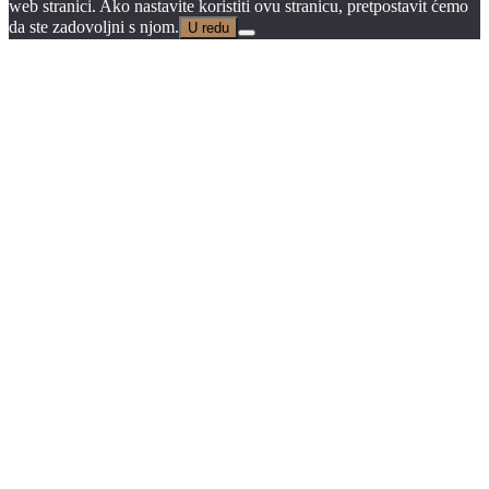
web stranici. Ako nastavite koristiti ovu stranicu, pretpostavit ćemo
da ste zadovoljni s njom.
U redu