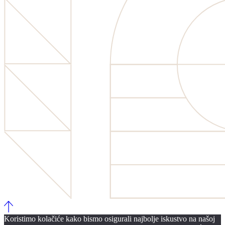
Koristimo kolačiće kako bismo osigurali najbolje iskustvo na našoj