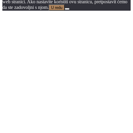
web stranici. Ako nastavite koristiti ovu stranicu, pretpostavit ćemo
da ste zadovoljni s njom.
U redu