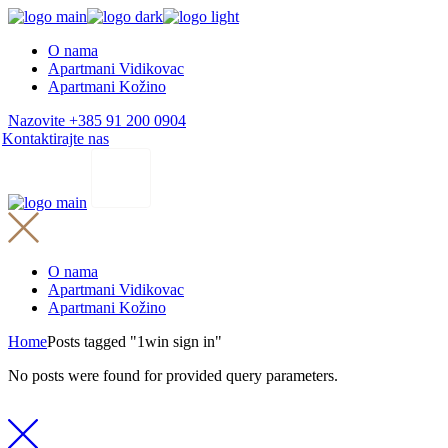
Skip
to
O nama
the
Apartmani Vidikovac
content
Apartmani Kožino
Nazovite +385 91 200 0904
Kontaktirajte nas
O nama
Apartmani Vidikovac
Apartmani Kožino
Home
Posts tagged "1win sign in"
No posts were found for provided query parameters.