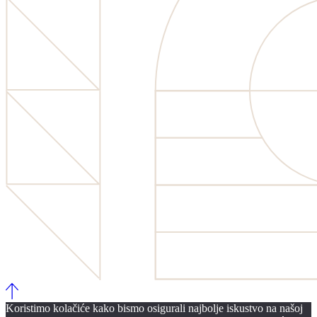
Koristimo kolačiće kako bismo osigurali najbolje iskustvo na našoj