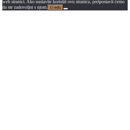
web stranici. Ako nastavite koristiti ovu stranicu, pretpostavit ćemo
da ste zadovoljni s njom.
U redu