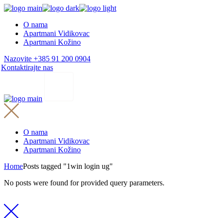
Skip
to
O nama
the
Apartmani Vidikovac
content
Apartmani Kožino
Nazovite +385 91 200 0904
Kontaktirajte nas
O nama
Apartmani Vidikovac
Apartmani Kožino
Home
Posts tagged "1win login ug"
No posts were found for provided query parameters.