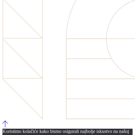
Koristimo kolačiće kako bismo osigurali najbolje iskustvo na našoj