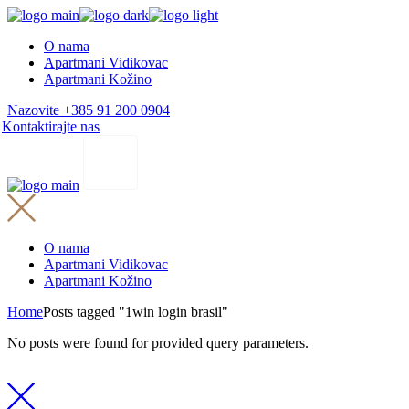
Skip
to
O nama
the
Apartmani Vidikovac
content
Apartmani Kožino
Nazovite +385 91 200 0904
Kontaktirajte nas
O nama
Apartmani Vidikovac
Apartmani Kožino
Home
Posts tagged "1win login brasil"
No posts were found for provided query parameters.