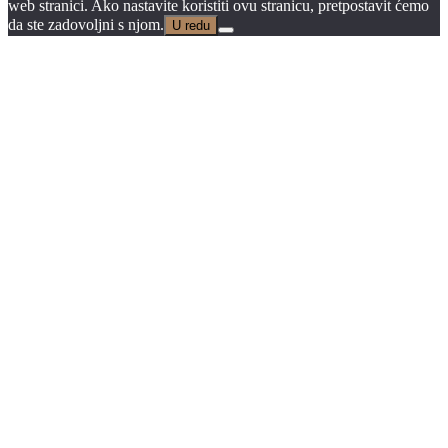
web stranici. Ako nastavite koristiti ovu stranicu, pretpostavit ćemo
da ste zadovoljni s njom.
U redu