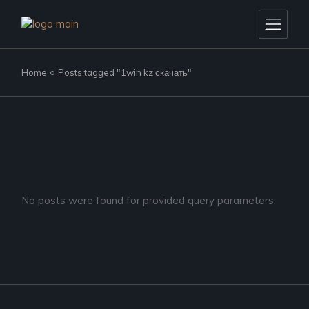
Skip
to
the
content
Home
Posts tagged "1win kz скачать"
No posts were found for provided query parameters.