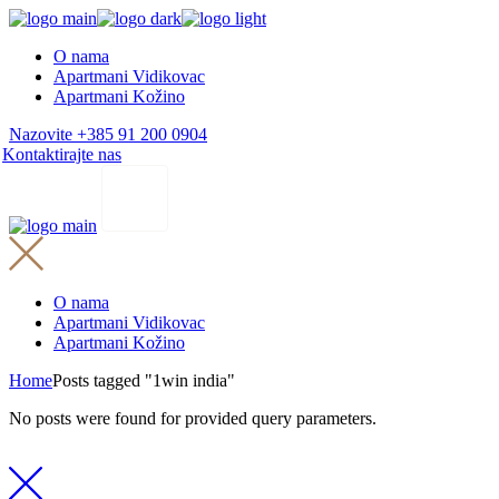
Skip
to
O nama
the
Apartmani Vidikovac
content
Apartmani Kožino
Nazovite +385 91 200 0904
Kontaktirajte nas
O nama
Apartmani Vidikovac
Apartmani Kožino
Home
Posts tagged "1win india"
No posts were found for provided query parameters.