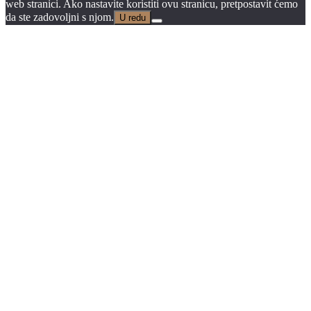
web stranici. Ako nastavite koristiti ovu stranicu, pretpostavit ćemo
da ste zadovoljni s njom.
U redu