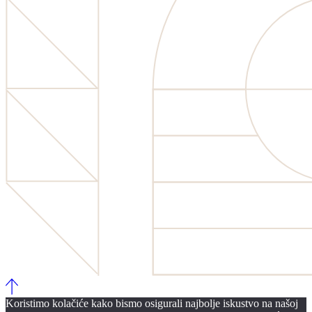
Koristimo kolačiće kako bismo osigurali najbolje iskustvo na našoj