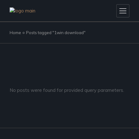
Skip
to
the
content
Home
Posts tagged "1win download"
No posts were found for provided query parameters.