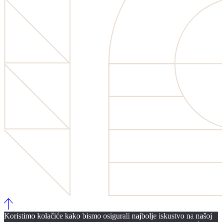
Koristimo kolačiće kako bismo osigurali najbolje iskustvo na našoj