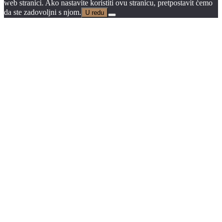
web stranici. Ako nastavite koristiti ovu stranicu, pretpostavit ćemo
da ste zadovoljni s njom.
U redu