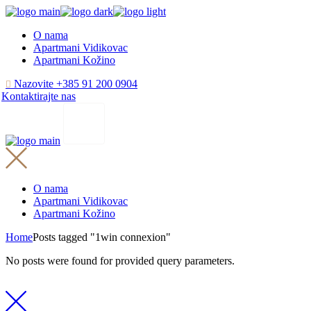
Skip
to
O nama
the
Apartmani Vidikovac
content
Apartmani Kožino
Nazovite +385 91 200 0904
Kontaktirajte nas
O nama
Apartmani Vidikovac
Apartmani Kožino
Home
Posts tagged "1win connexion"
No posts were found for provided query parameters.