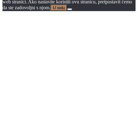
web stranici. Ako nastavite koristiti ovu stranicu, pretpostavit ćemo
da ste zadovoljni s njom.
U redu