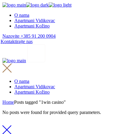
Skip
to
O nama
the
Apartmani Vidikovac
content
Apartmani Kožino
Nazovite +385 91 200 0904
Kontaktirajte nas
O nama
Apartmani Vidikovac
Apartmani Kožino
Home
Posts tagged "1win casino"
No posts were found for provided query parameters.