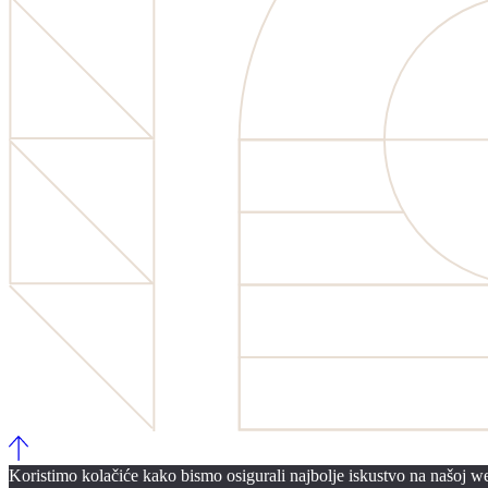
Koristimo kolačiće kako bismo osigurali najbolje iskustvo na našoj web