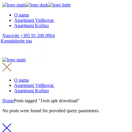
Skip
to
O nama
the
Apartmani Vidikovac
content
Apartmani Kožino
Nazovite +385 91 200 0904
Kontaktirajte nas
O nama
Apartmani Vidikovac
Apartmani Kožino
Home
Posts tagged "1win apk download"
No posts were found for provided query parameters.