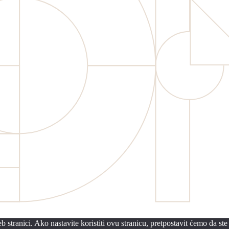
 stranici. Ako nastavite koristiti ovu stranicu, pretpostavit ćemo da ste