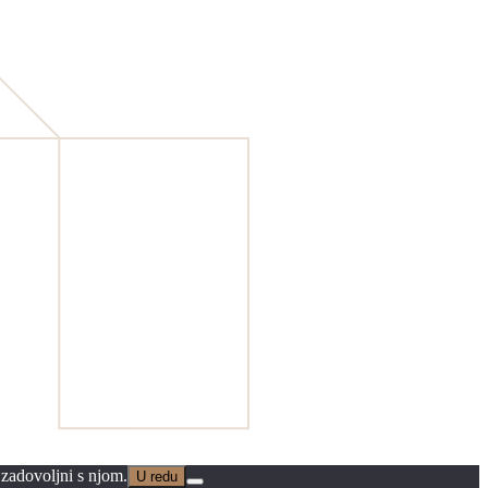
 zadovoljni s njom.
U redu