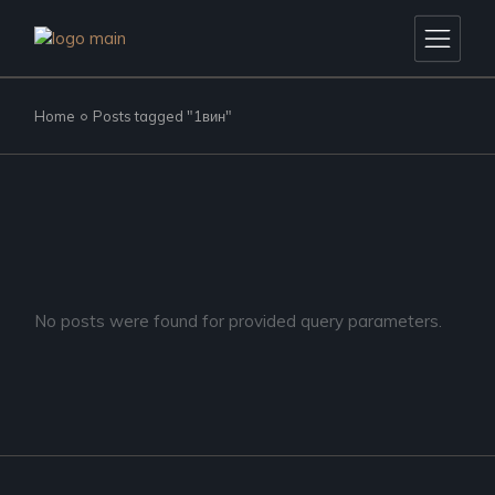
Skip
to
the
content
Home
Posts tagged "1вин"
No posts were found for provided query parameters.