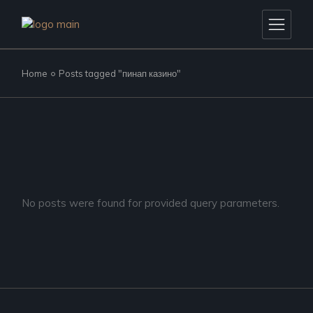
Skip
to
the
content
Home
Posts tagged "пинап казино"
No posts were found for provided query parameters.