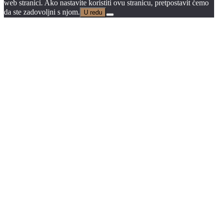
web stranici. Ako nastavite koristiti ovu stranicu, pretpostavit ćemo
da ste zadovoljni s njom.
U redu