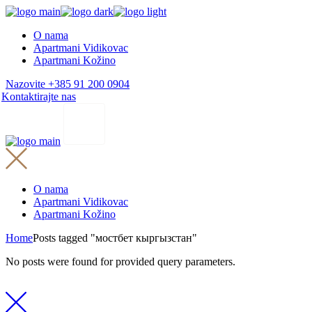
Skip
to
O nama
the
Apartmani Vidikovac
content
Apartmani Kožino
Nazovite +385 91 200 0904
Kontaktirajte nas
O nama
Apartmani Vidikovac
Apartmani Kožino
Home
Posts tagged "мостбет кыргызстан"
No posts were found for provided query parameters.