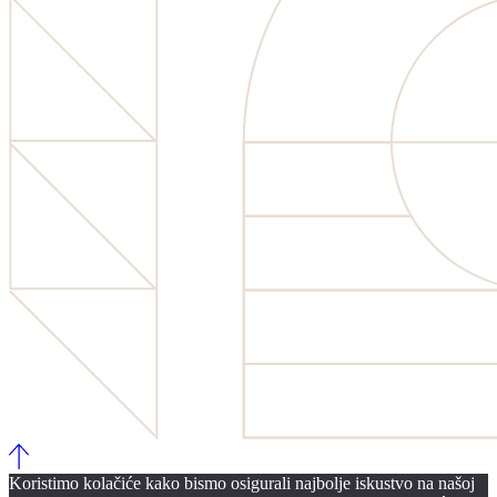
Koristimo kolačiće kako bismo osigurali najbolje iskustvo na našoj