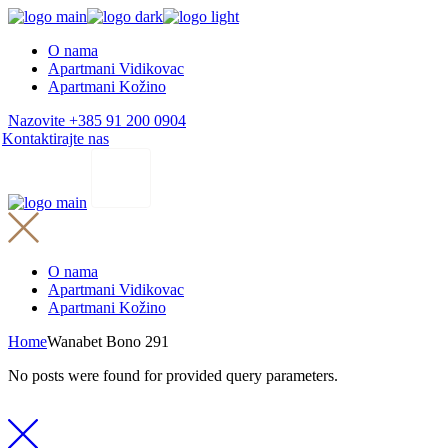
Skip
to
O nama
the
Apartmani Vidikovac
content
Apartmani Kožino
Nazovite +385 91 200 0904
Kontaktirajte nas
O nama
Apartmani Vidikovac
Apartmani Kožino
Home
Wanabet Bono 291
No posts were found for provided query parameters.