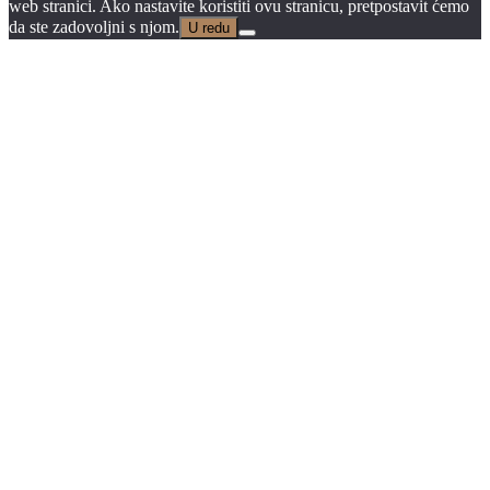
web stranici. Ako nastavite koristiti ovu stranicu, pretpostavit ćemo
da ste zadovoljni s njom.
U redu