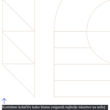
Koristimo kolačiće kako bismo osigurali najbolje iskustvo na našoj