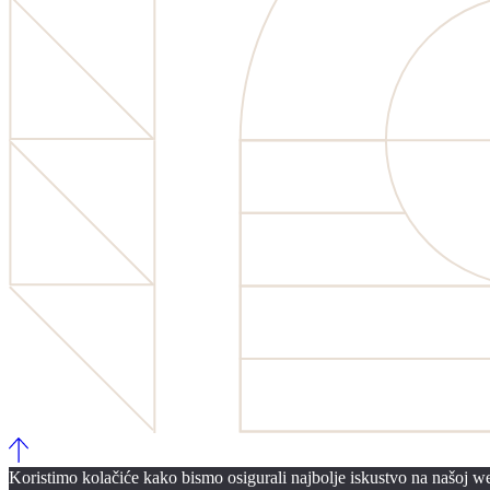
Koristimo kolačiće kako bismo osigurali najbolje iskustvo na našoj web