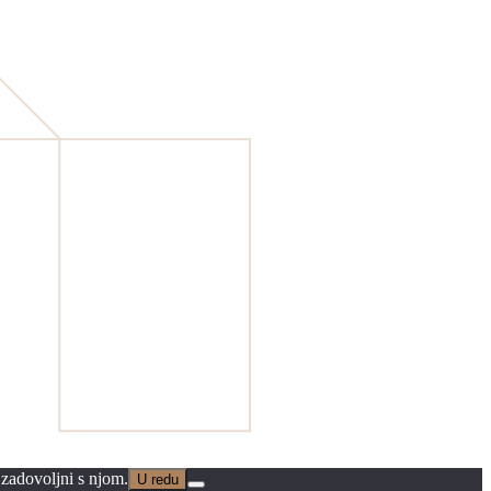
 zadovoljni s njom.
U redu