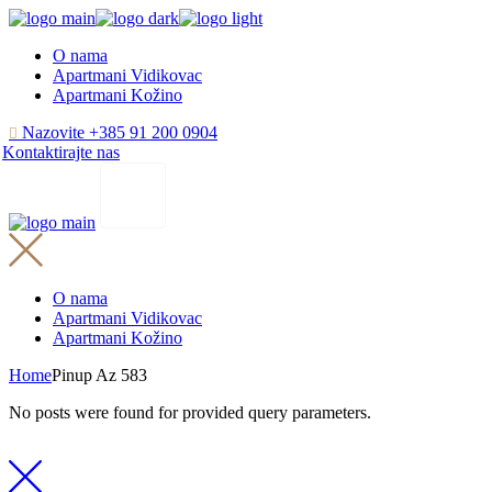
Skip
to
O nama
the
Apartmani Vidikovac
content
Apartmani Kožino
Nazovite +385 91 200 0904
Kontaktirajte nas
O nama
Apartmani Vidikovac
Apartmani Kožino
Home
Pinup Az 583
No posts were found for provided query parameters.