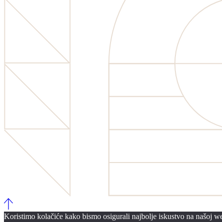
Koristimo kolačiće kako bismo osigurali najbolje iskustvo na našoj web