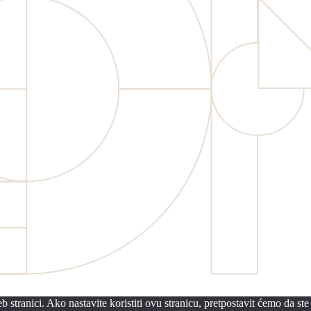
 stranici. Ako nastavite koristiti ovu stranicu, pretpostavit ćemo da ste