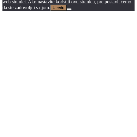
web stranici. Ako nastavite koristiti ovu stranicu, pretpostavit ćemo
da ste zadovoljni s njom.
U redu