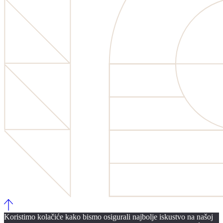
Koristimo kolačiće kako bismo osigurali najbolje iskustvo na našoj