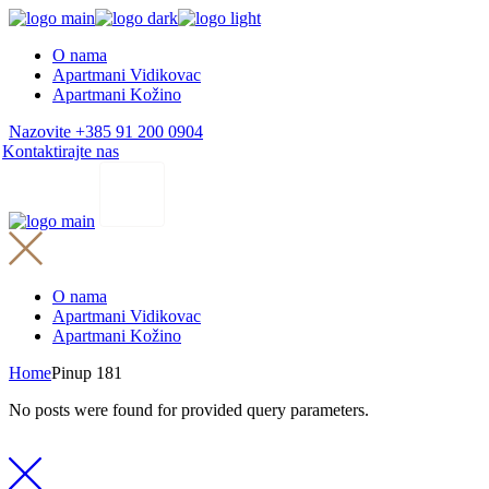
Skip
to
O nama
the
Apartmani Vidikovac
content
Apartmani Kožino
Nazovite +385 91 200 0904
Kontaktirajte nas
O nama
Apartmani Vidikovac
Apartmani Kožino
Home
Pinup 181
No posts were found for provided query parameters.