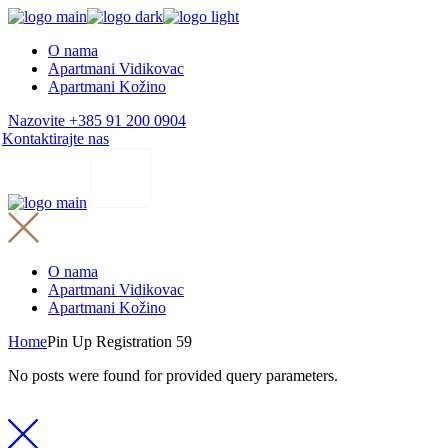
Skip
to
O nama
the
Apartmani Vidikovac
content
Apartmani Kožino
Nazovite +385 91 200 0904
Kontaktirajte nas
O nama
Apartmani Vidikovac
Apartmani Kožino
Home
Pin Up Registration 59
No posts were found for provided query parameters.