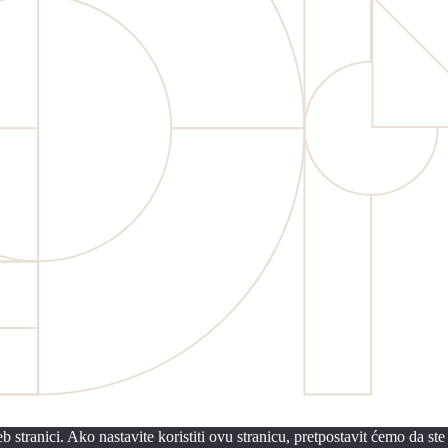
 stranici. Ako nastavite koristiti ovu stranicu, pretpostavit ćemo da ste