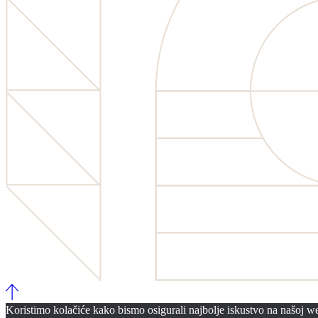
Koristimo kolačiće kako bismo osigurali najbolje iskustvo na našoj web