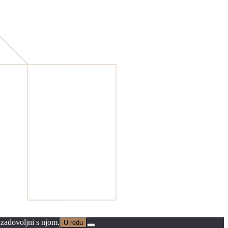
 zadovoljni s njom.
U redu