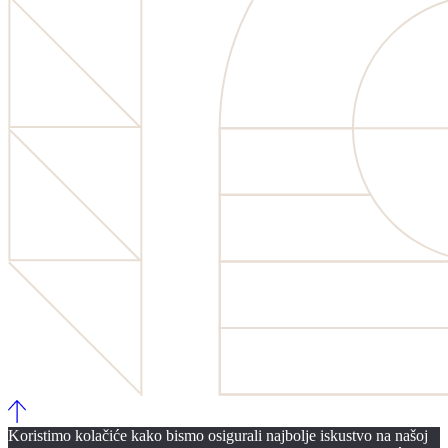
Koristimo kolačiće kako bismo osigurali najbolje iskustvo na našoj