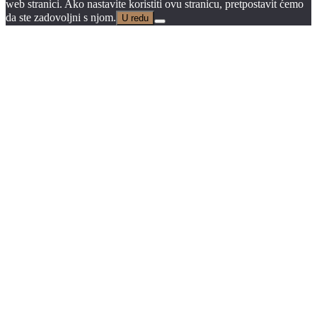
web stranici. Ako nastavite koristiti ovu stranicu, pretpostavit ćemo
da ste zadovoljni s njom.
U redu