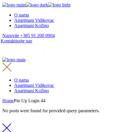
Skip
to
O nama
the
Apartmani Vidikovac
content
Apartmani Kožino
Nazovite +385 91 200 0904
Kontaktirajte nas
O nama
Apartmani Vidikovac
Apartmani Kožino
Home
Pin Up Login 44
No posts were found for provided query parameters.