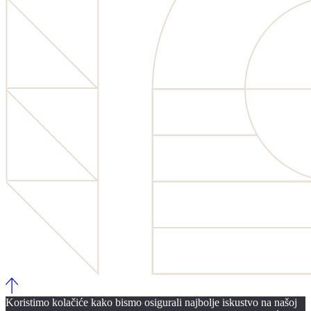
Koristimo kolačiće kako bismo osigurali najbolje iskustvo na našoj