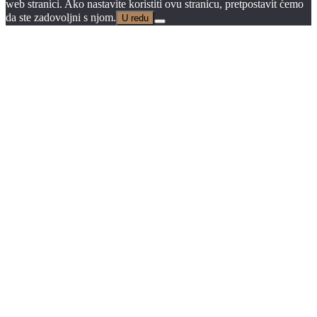
web stranici. Ako nastavite koristiti ovu stranicu, pretpostavit ćemo
da ste zadovoljni s njom.
U redu