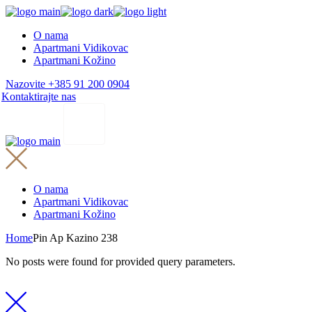
Skip
to
O nama
the
Apartmani Vidikovac
content
Apartmani Kožino
Nazovite +385 91 200 0904
Kontaktirajte nas
O nama
Apartmani Vidikovac
Apartmani Kožino
Home
Pin Ap Kazino 238
No posts were found for provided query parameters.