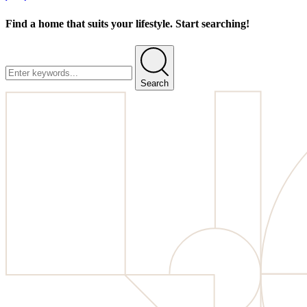
Find a home that suits your lifestyle. Start searching!
Search