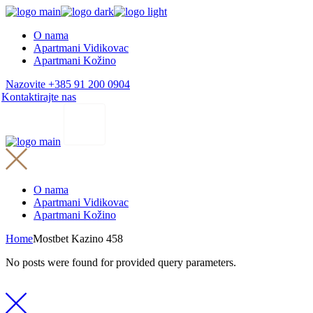
Skip
to
O nama
the
Apartmani Vidikovac
content
Apartmani Kožino
Nazovite +385 91 200 0904
Kontaktirajte nas
O nama
Apartmani Vidikovac
Apartmani Kožino
Home
Mostbet Kazino 458
No posts were found for provided query parameters.