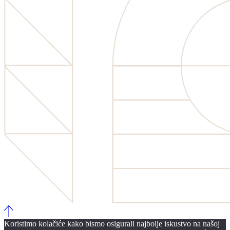
Koristimo kolačiće kako bismo osigurali najbolje iskustvo na našoj