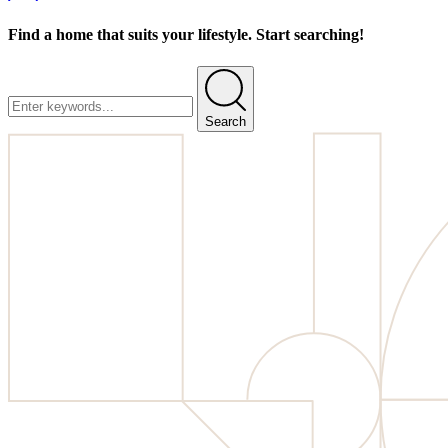
Find a home that suits your lifestyle. Start searching!
Search