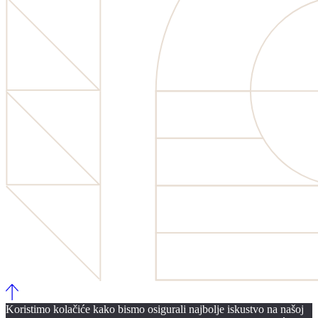
Koristimo kolačiće kako bismo osigurali najbolje iskustvo na našoj