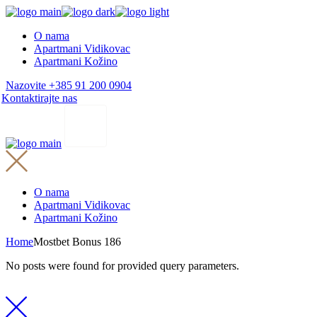
Skip
to
O nama
the
Apartmani Vidikovac
content
Apartmani Kožino
Nazovite +385 91 200 0904
Kontaktirajte nas
O nama
Apartmani Vidikovac
Apartmani Kožino
Home
Mostbet Bonus 186
No posts were found for provided query parameters.