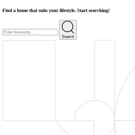
Find a home that suits your lifestyle. Start searching!
Search