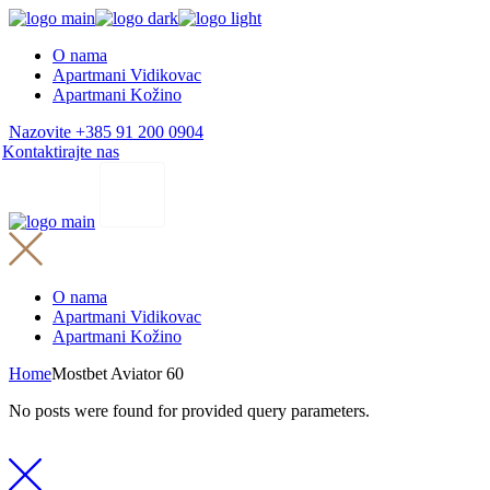
Skip
to
O nama
the
Apartmani Vidikovac
content
Apartmani Kožino
Nazovite +385 91 200 0904
Kontaktirajte nas
O nama
Apartmani Vidikovac
Apartmani Kožino
Home
Mostbet Aviator 60
No posts were found for provided query parameters.