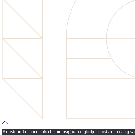
Koristimo kolačiće kako bismo osigurali najbolje iskustvo na našoj web