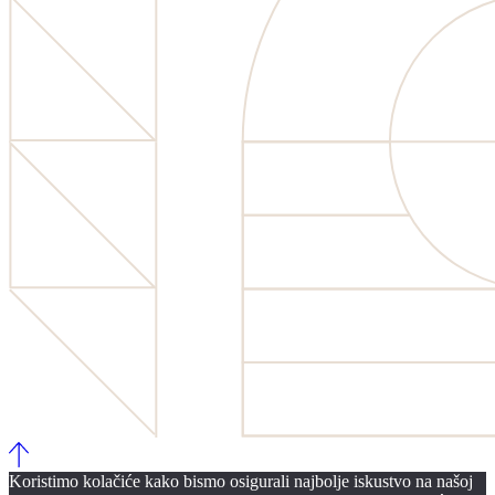
Koristimo kolačiće kako bismo osigurali najbolje iskustvo na našoj