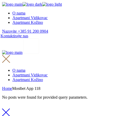
Skip
to
O nama
the
Apartmani Vidikovac
content
Apartmani Kožino
Nazovite +385 91 200 0904
Kontaktirajte nas
O nama
Apartmani Vidikovac
Apartmani Kožino
Home
Mostbet App 118
No posts were found for provided query parameters.