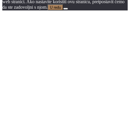
web stranici. Ako nastavite koristiti ovu stranicu, pretpostavit ćemo
da ste zadovoljni s njom.
U redu