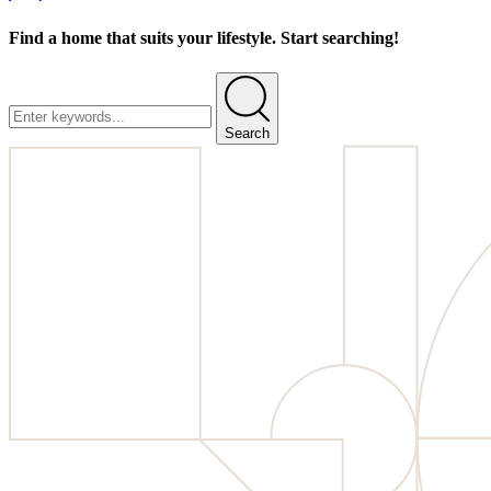
Find a home that suits your lifestyle. Start searching!
Search