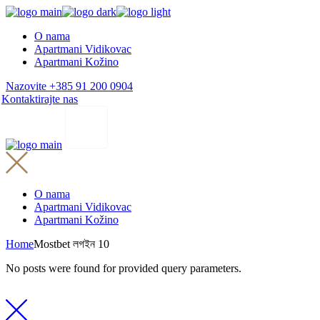
Skip
to
O nama
the
Apartmani Vidikovac
content
Apartmani Kožino
Nazovite +385 91 200 0904
Kontaktirajte nas
O nama
Apartmani Vidikovac
Apartmani Kožino
Home
Mostbet লগইন 10
No posts were found for provided query parameters.