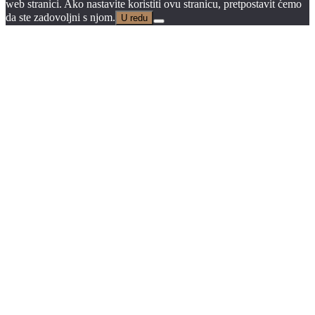
web stranici. Ako nastavite koristiti ovu stranicu, pretpostavit ćemo
da ste zadovoljni s njom.
U redu