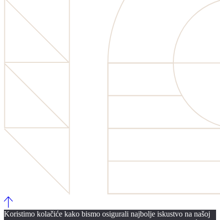
Koristimo kolačiće kako bismo osigurali najbolje iskustvo na našoj