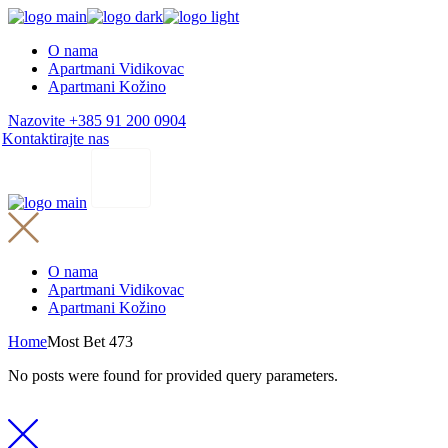
Skip
to
O nama
the
Apartmani Vidikovac
content
Apartmani Kožino
Nazovite +385 91 200 0904
Kontaktirajte nas
O nama
Apartmani Vidikovac
Apartmani Kožino
Home
Most Bet 473
No posts were found for provided query parameters.