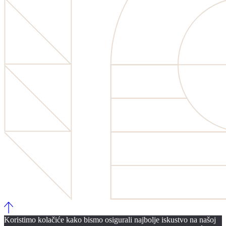
Koristimo kolačiće kako bismo osigurali najbolje iskustvo na našoj