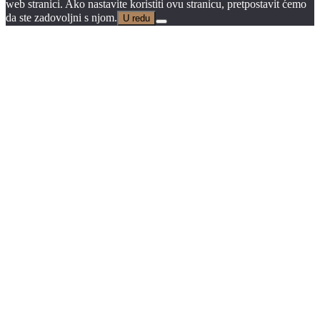
web stranici. Ako nastavite koristiti ovu stranicu, pretpostavit ćemo
da ste zadovoljni s njom.
U redu