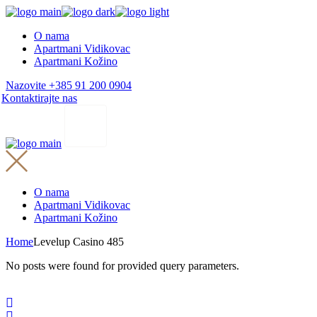
Skip
to
O nama
the
Apartmani Vidikovac
content
Apartmani Kožino
Nazovite +385 91 200 0904
Kontaktirajte nas
O nama
Apartmani Vidikovac
Apartmani Kožino
Home
Levelup Casino 485
No posts were found for provided query parameters.