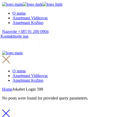
Skip
to
O nama
the
Apartmani Vidikovac
content
Apartmani Kožino
Nazovite +385 91 200 0904
Kontaktirajte nas
O nama
Apartmani Vidikovac
Apartmani Kožino
Home
Jokabet Login 599
No posts were found for provided query parameters.