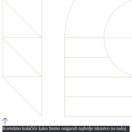
Koristimo kolačiće kako bismo osigurali najbolje iskustvo na našoj