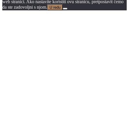
web stranici. Ako nastavite koristiti ovu stranicu, pretpostavit ćemo
da ste zadovoljni s njom.
U redu