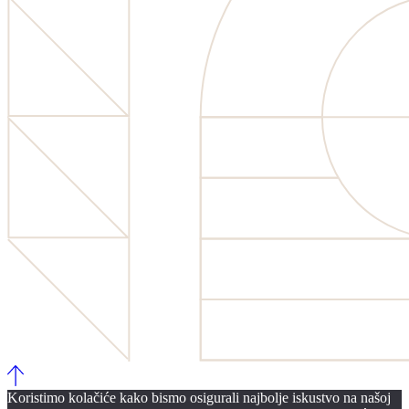
Koristimo kolačiće kako bismo osigurali najbolje iskustvo na našoj