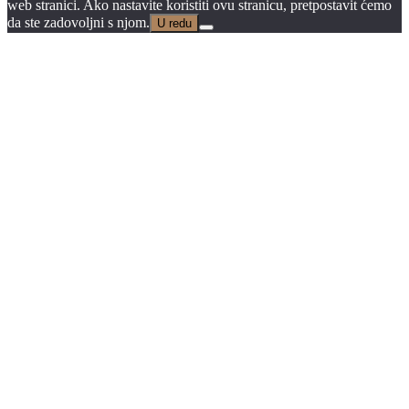
web stranici. Ako nastavite koristiti ovu stranicu, pretpostavit ćemo
da ste zadovoljni s njom.
U redu