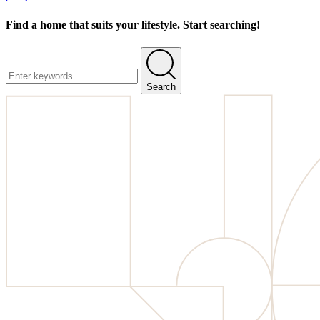
Find a home that suits your lifestyle. Start searching!
Search