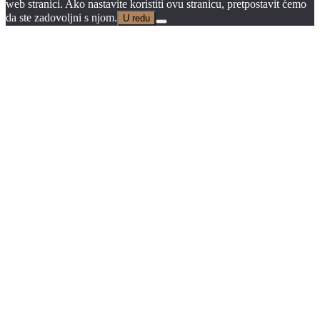
web stranici. Ako nastavite koristiti ovu stranicu, pretpostavit ćemo
da ste zadovoljni s njom.
U redu