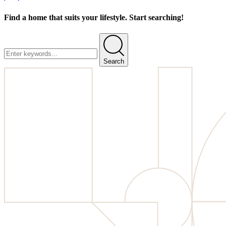
Find a home that suits your lifestyle. Start searching!
Search