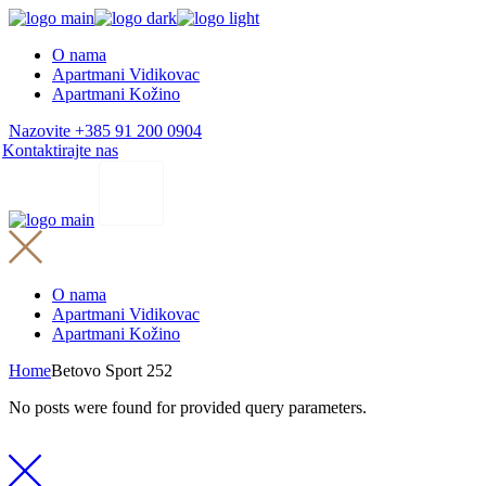
Skip
to
O nama
the
Apartmani Vidikovac
content
Apartmani Kožino
Nazovite +385 91 200 0904
Kontaktirajte nas
O nama
Apartmani Vidikovac
Apartmani Kožino
Home
Betovo Sport 252
No posts were found for provided query parameters.