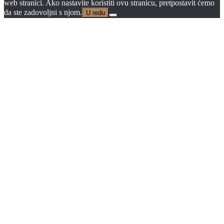
web stranici. Ako nastavite koristiti ovu stranicu, pretpostavit ćemo
da ste zadovoljni s njom.
U redu