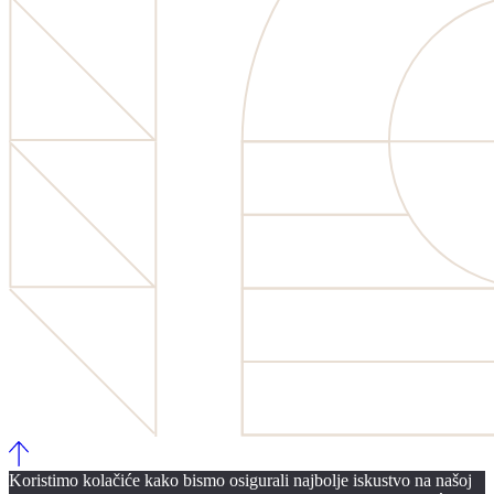
Koristimo kolačiće kako bismo osigurali najbolje iskustvo na našoj