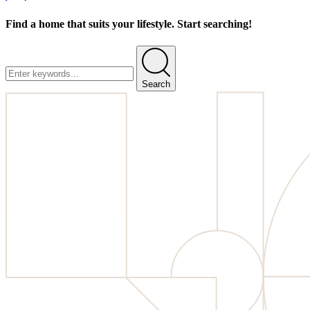
Find a home that suits your lifestyle. Start searching!
Search