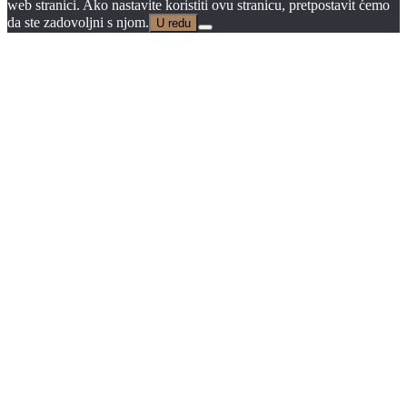
web stranici. Ako nastavite koristiti ovu stranicu, pretpostavit ćemo
da ste zadovoljni s njom.
U redu