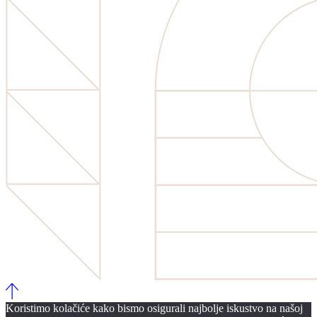
Koristimo kolačiće kako bismo osigurali najbolje iskustvo na našoj