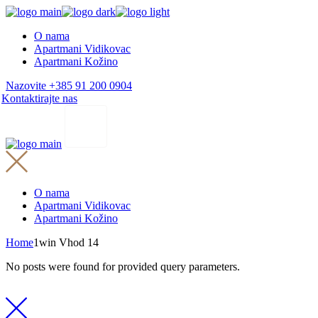
Skip
to
O nama
the
Apartmani Vidikovac
content
Apartmani Kožino
Nazovite +385 91 200 0904
Kontaktirajte nas
O nama
Apartmani Vidikovac
Apartmani Kožino
Home
1win Vhod 14
No posts were found for provided query parameters.