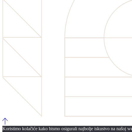
Koristimo kolačiće kako bismo osigurali najbolje iskustvo na našoj web