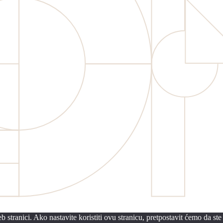
 stranici. Ako nastavite koristiti ovu stranicu, pretpostavit ćemo da ste