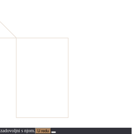
 zadovoljni s njom.
U redu