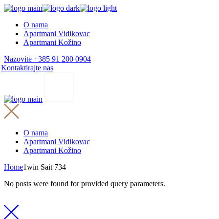
Skip
to
O nama
the
Apartmani Vidikovac
content
Apartmani Kožino
Nazovite +385 91 200 0904
Kontaktirajte nas
O nama
Apartmani Vidikovac
Apartmani Kožino
Home
1win Sait 734
No posts were found for provided query parameters.