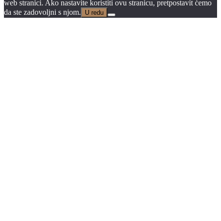
web stranici. Ako nastavite koristiti ovu stranicu, pretpostavit ćemo
da ste zadovoljni s njom.
U redu