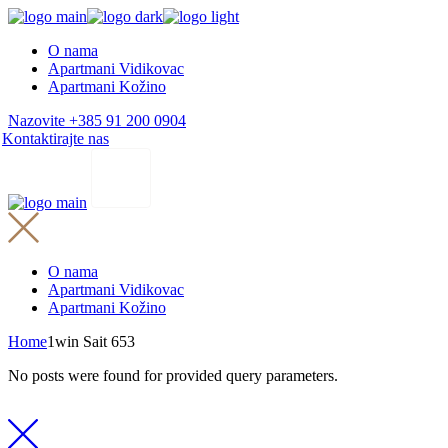
Skip
to
O nama
the
Apartmani Vidikovac
content
Apartmani Kožino
Nazovite +385 91 200 0904
Kontaktirajte nas
O nama
Apartmani Vidikovac
Apartmani Kožino
Home
1win Sait 653
No posts were found for provided query parameters.