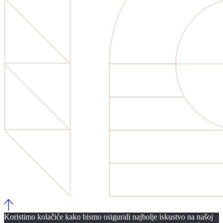
Koristimo kolačiće kako bismo osigurali najbolje iskustvo na našoj