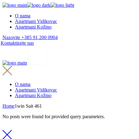
Skip
to
O nama
the
Apartmani Vidikovac
content
Apartmani Kožino
Nazovite +385 91 200 0904
Kontaktirajte nas
O nama
Apartmani Vidikovac
Apartmani Kožino
Home
1win Sait 461
No posts were found for provided query parameters.