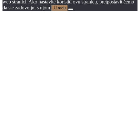
web stranici. Ako nastavite koristiti ovu stranicu, pretpostavit ćemo
da ste zadovoljni s njom.
U redu