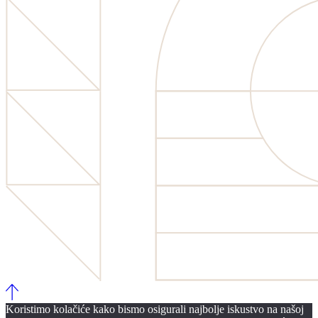
Koristimo kolačiće kako bismo osigurali najbolje iskustvo na našoj