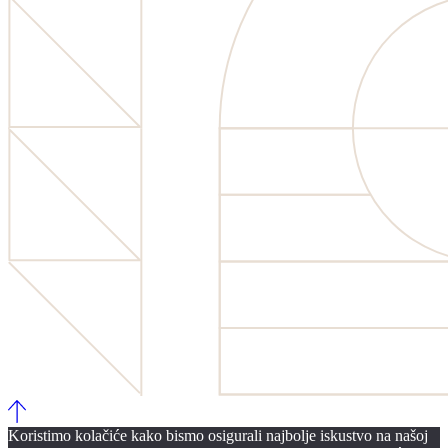
Koristimo kolačiće kako bismo osigurali najbolje iskustvo na našoj