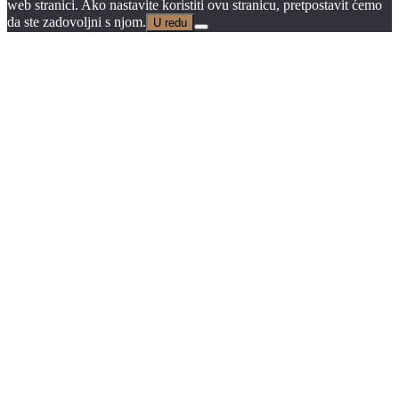
web stranici. Ako nastavite koristiti ovu stranicu, pretpostavit ćemo
da ste zadovoljni s njom.
U redu