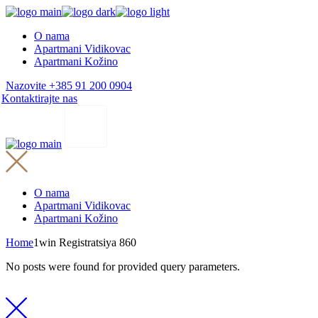
Skip
to
O nama
the
Apartmani Vidikovac
content
Apartmani Kožino
Nazovite +385 91 200 0904
Kontaktirajte nas
O nama
Apartmani Vidikovac
Apartmani Kožino
Home
1win Registratsiya 860
No posts were found for provided query parameters.