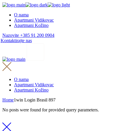
Skip
to
O nama
the
Apartmani Vidikovac
content
Apartmani Kožino
Nazovite +385 91 200 0904
Kontaktirajte nas
O nama
Apartmani Vidikovac
Apartmani Kožino
Home
1win Login Brasil 897
No posts were found for provided query parameters.