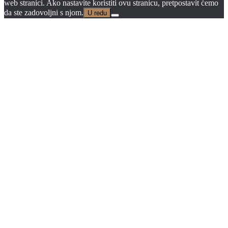
web stranici. Ako nastavite koristiti ovu stranicu, pretpostavit ćemo
da ste zadovoljni s njom.
U redu