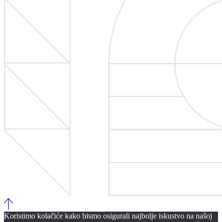
Koristimo kolačiće kako bismo osigurali najbolje iskustvo na našoj